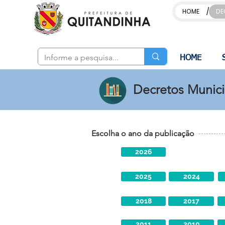
/
HOME
DE
HOME
Decretos Munic
Escolha o ano da publicação
2026
2025
2024
2018
2017
2011
2010