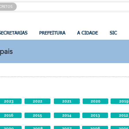
CRETOS
SECRETARIAS
PREFEITURA
A CIDADE
SIC
ipais
2023
2022
2021
2020
2019
2016
2015
2014
2013
2012
2009
2008
2007
2006
2005