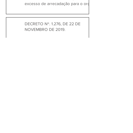
excesso de arrecadação para o orçam
DECRETO Nº. 1.276, DE 22 DE
NOVEMBRO DE 2019.
1
/
11
Prefeitura Municipal de
Quitandinha
Rua José de Sá Ribas, 238, Centro,
CEP 83840-001
CNPJ 76.002.674/0001-97
Telefones:
41
3623-1231