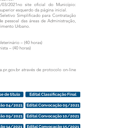
/03/2021no site oficial do Município:
uperior esquerdo da página inicial.
 Seletivo Simplificado para Contratação
de pessoal das áreas de Administração,
lvimento Urbano.
erinário – (40 horas)
sta – (40 horas)
a.pr.gov.br através de protocolo on-line
e de título
Edital Classificação Final
ção 04/2021
Edital Convocação 05/2021
ção 09/2021
Edital Convocação 10/2021
ção 14/2021
Edital Convocação 15/2021