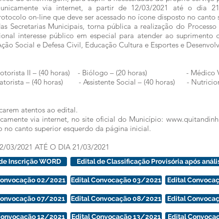
 unicamente via internet, a partir de 12/03/2021 até o dia 21
otocolo on-line que deve ser acessado no ícone disposto no canto s
s Secretarias Municipais, torna pública a realização do Processo
onal interesse público em especial para atender ao suprimento 
Ação Social e Defesa Civil, Educação Cultura e Esportes e Desenvo
- Motorista II – (40 horas) - Biólogo – (20 horas) - Médico Vet
orista – (40 horas) - Assistente Social – (40 horas) - Nutricioni
carem atentos ao edital.
icamente via internet, no site oficial do Município: www.quitandinh
 no canto superior esquerdo da página inicial.
03/2021 ATÉ O DIA 21/03/2021
 de Inscrição WORD
Edital de Classificação Provisória após anális
 Convocação 02/2021
Edital Convocação 03/2021
Edital Convoca
 Convocação 07/2021
Edital Convocação 08/2021
Edital Convoca
 Convocação 12/2021
Edital Convocação 13/2021
Edital Convoca