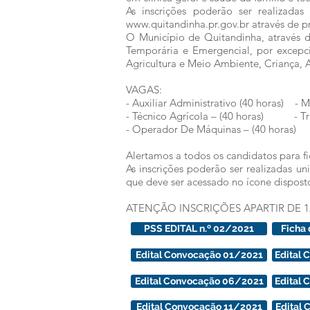
As inscrições poderão ser realizadas
www.quitandinha.pr.gov.br através de pr
O Município de Quitandinha, através da
Temporária e Emergencial, por excepci
Agricultura e Meio Ambiente, Criança, 
VAGAS:
- Auxiliar Administrativo (40 horas) 
- Técnico Agrícola – (40 horas) - Trat
- Operador De Máquinas – (40 horas)
Alertamos a todos os candidatos para fi
As inscrições poderão ser realizadas un
que deve ser acessado no ícone disposto
ATENÇÃO INSCRIÇÕES APARTIR DE 12/
PSS EDITAL n.º 02/2021
Ficha
Edital Convocação 01/2021
Edital
Edital Convocação 06/2021
Edital
Edital Convocação 11/2021
Edital