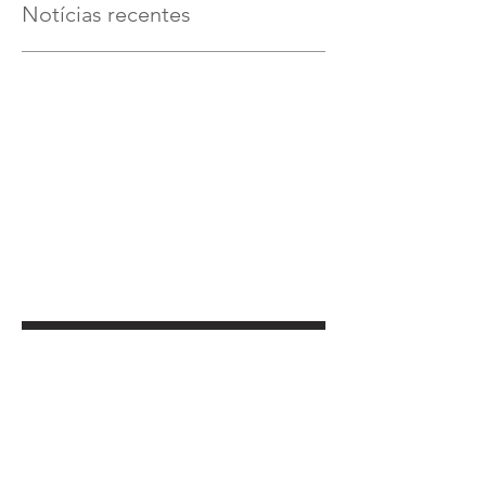
Notícias recentes
Verifique em breve
Assim que novos posts forem
publicados, você poderá vê-los
aqui.