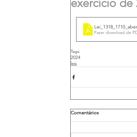
exercício de
Lei_1318_1710_aber
Fazer download de P
Tags:
2024
leis
Comentários