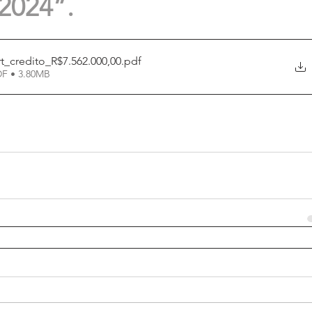
 2024”.
t_credito_R$7.562.000,00
.pdf
DF • 3.80MB