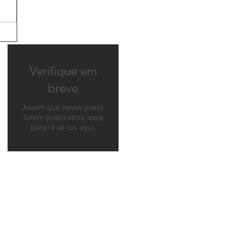
Verifique em
breve
Assim que novos posts
forem publicados, você
poderá vê-los aqui.