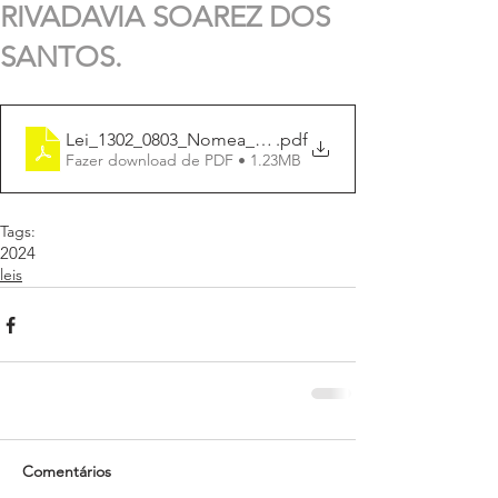
RIVADAVIA SOAREZ DOS
SANTOS.
Lei_1302_0803_Nomea_Ponte_da_Praça_da_Biblia_Past
.pdf
Fazer download de PDF • 1.23MB
Tags:
2024
leis
Comentários