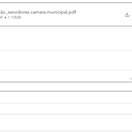
são_servidores.camara.municipal
.pdf
DF • 1.19MB