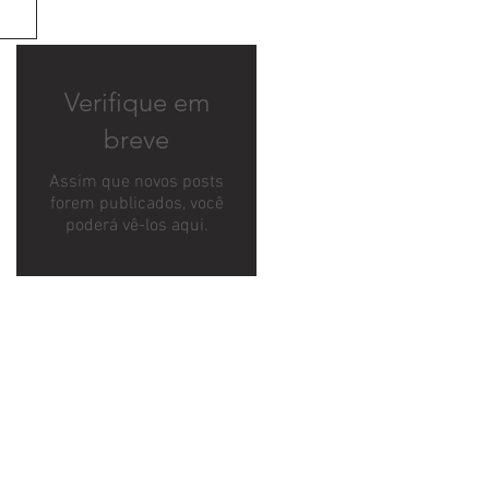
Verifique em
breve
Assim que novos posts
forem publicados, você
poderá vê-los aqui.