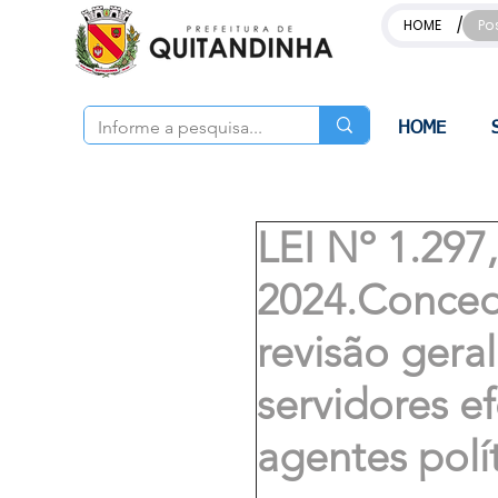
/
HOME
Po
HOME
LEI Nº 1.29
2024.Concede 
revisão gera
servidores e
agentes polí