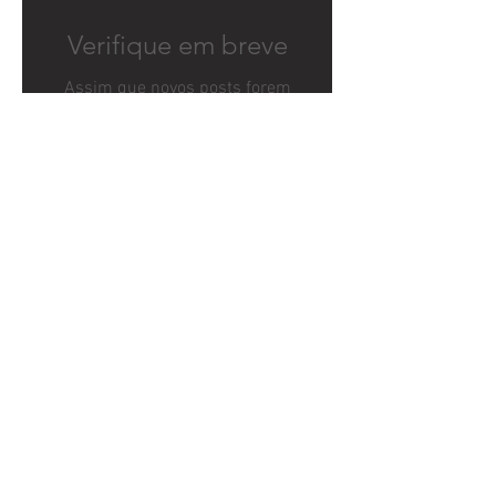
Verifique em breve
Assim que novos posts forem
publicados, você poderá vê-los
aqui.
Prefeitura Municipal de
Quitandinha
Rua José de Sá Ribas, 238, Centro,
CEP 83840-001
CNPJ 76.002.674/0001-97
Telefones:
41
3623-1231
Email:
prefeitura@quitandinha.pr.gov.br