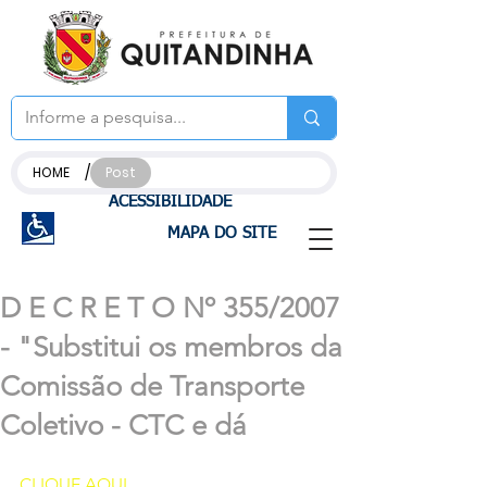
/
HOME
Post
ACESSIBILIDADE
MAPA DO SITE
D E C R E T O Nº 355/2007
- "Substitui os membros da
Comissão de Transporte
Coletivo - CTC e dá
CLIQUE AQUI 