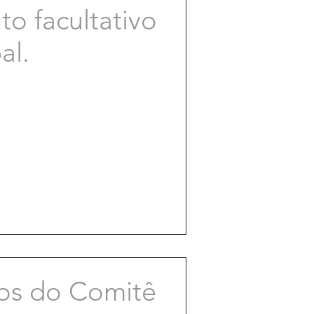
o facultativo
al.
os do Comitê