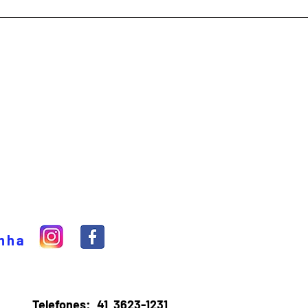
inha
Telefones:
41 3623-1231