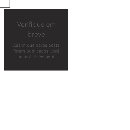
Verifique em
breve
Assim que novos posts
forem publicados, você
poderá vê-los aqui.