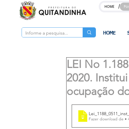
/
HOME
Po
HOME
LEI No 1.1
2020. Instit
ocupação do
Lei_1188_0511_ins
Fazer 