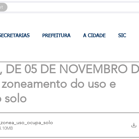
st
SECRETARIAS
PREFEITURA
A CIDADE
SIC
88, DE 05 DE NOVEMBRO 
ui zoneamento do uso e
 solo
t_zonea_uso_ocupa_solo
download de • 4.10MB