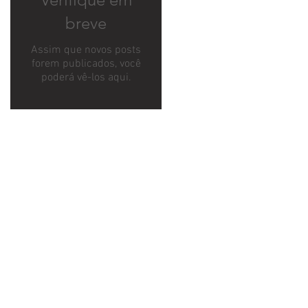
breve
Assim que novos posts
forem publicados, você
poderá vê-los aqui.