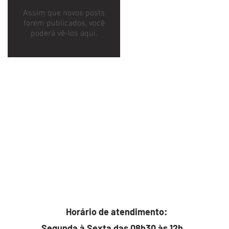
Assim que novos posts
forem publicados, você
poderá vê-los aqui.
Horário de atendimento:
Segunda à Sexta das 08h30 às 12h