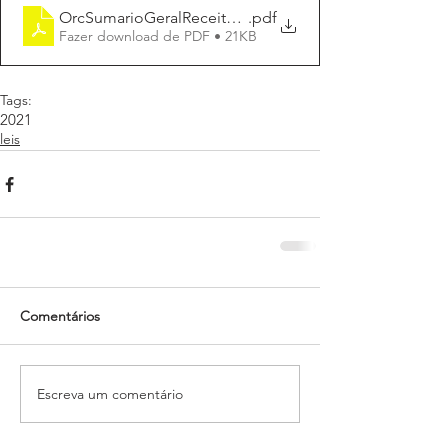
OrcSumarioGeralReceitasDespesas (1) (2)
.pdf
Fazer download de PDF • 21KB
Tags:
2021
leis
Comentários
Escreva um comentário