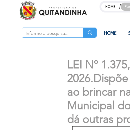
/
HOME
Po
HOME
LEI Nº 1.37
2026.Dispõe 
ao brincar na
Municipal do
dá outras pr