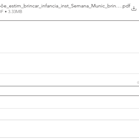
.375_1906 Dispõe_estim_brincar_infancia_inst_Semana_Munic_brincar_Quit
.pdf
DF • 3.33MB