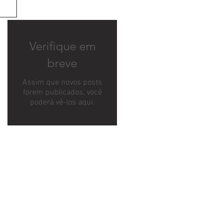
Verifique em
breve
Assim que novos posts
forem publicados, você
poderá vê-los aqui.