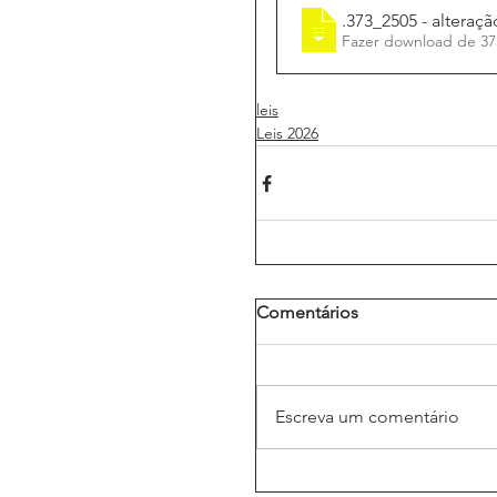
Lei_1
.373_2505 - altera
Fazer download de
leis
Leis 2026
Comentários
Escreva um comentário