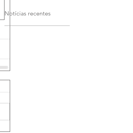
o Municip
 MEMBROS DO CONSELHO MUNICIP • 1.06MB
Notícias recentes