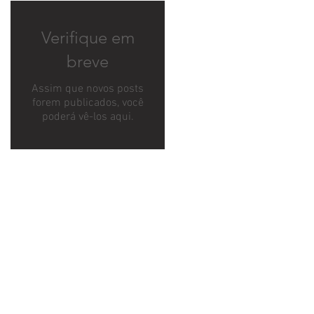
Verifique em
breve
Assim que novos posts
forem publicados, você
poderá vê-los aqui.