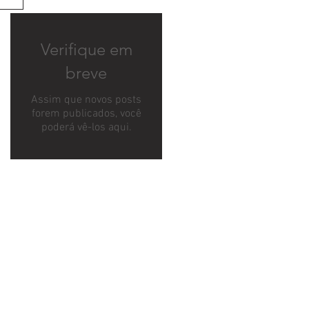
Verifique em
breve
Assim que novos posts
forem publicados, você
poderá vê-los aqui.