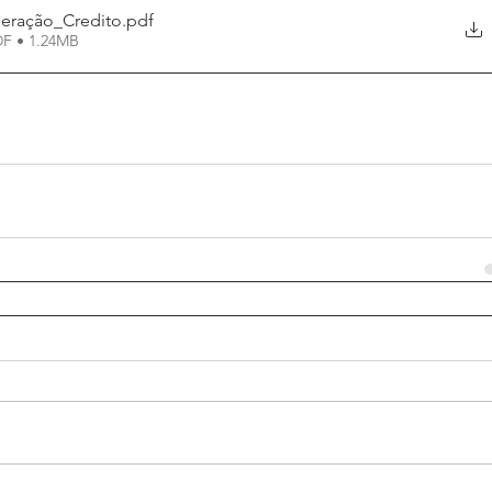
peração_Credito
.pdf
DF • 1.24MB