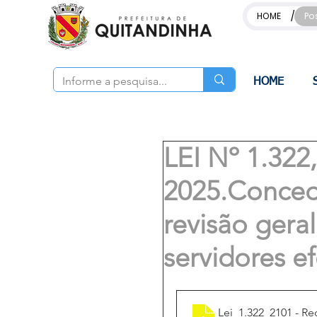
/
HOME
Po
HOME
LEI Nº 1.32
2025.Concede 
revisão gera
servidores e
Lei_1.322_2101 - R