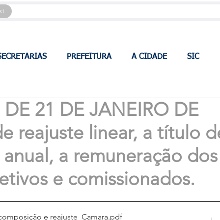
st
SECRETARIAS
PREFEITURA
A CIDADE
SIC
2, DE 21 DE JANEIRO DE
reajuste linear, a título d
l anual, a remuneração dos
fetivos e comissionados.
ecomposição e reajuste_Camara
.pdf