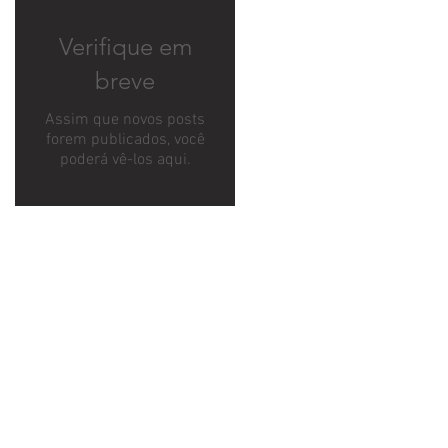
Verifique em
breve
Assim que novos posts
forem publicados, você
poderá vê-los aqui.