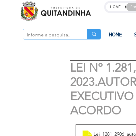
/
HOME
Po
HOME
LEI Nº 1.28
2023.AUTO
EXECUTIVO 
ACORDO
Lei_1281_2906_au