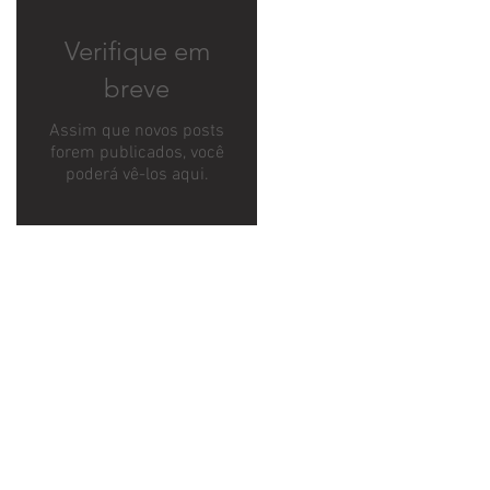
Verifique em
breve
Assim que novos posts
forem publicados, você
poderá vê-los aqui.