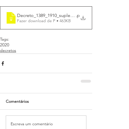
Decreto_1389_1910_suplem_R$ 163.100,98
.p
Fazer download de P • 463KB
Tags:
2020
decretos
Comentários
Escreva um comentário