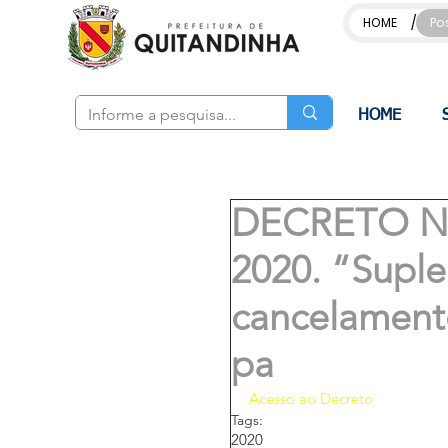
/
HOME
Po
HOME
DECRETO Nº
2020. “Supl
cancelament
pa
Acesso ao Decreto
Tags:
2020