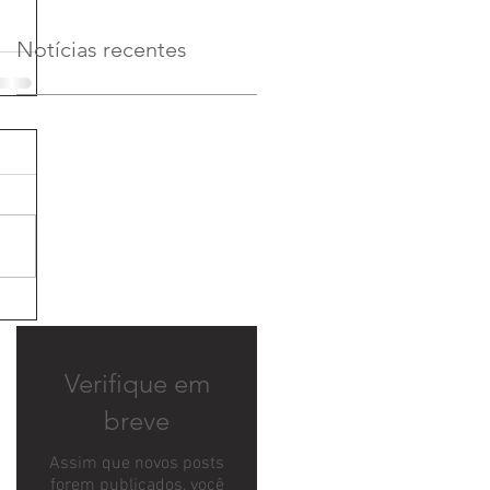
Notícias recentes
Verifique em
breve
Assim que novos posts
forem publicados, você