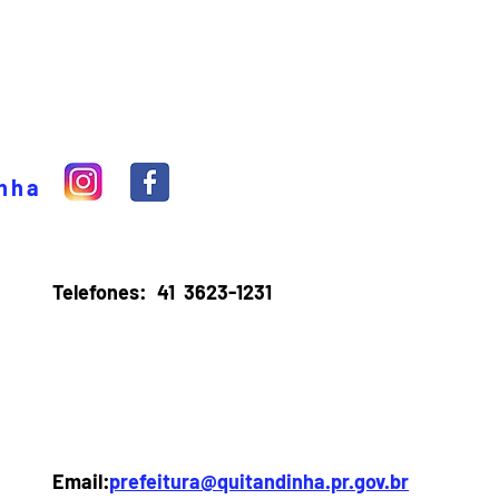
inha
Telefones:
41 3623-1231
Email:
prefeitura@quitandinha.pr.gov.br