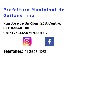
Prefeitura Municipal de
Quitandinha
Rua José de Sá Ribas, 238, Centro,
CEP 83840-001
CNPJ 76.002.674/0001-97
Telefones:
41
3623-1231
Email:
prefeitura@quitandinha.pr.gov.br
Horário de atendimento:
Segunda à Sexta das 08h30 às 12h
das 13h às 16h30