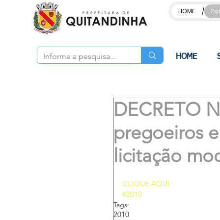
/
HOME
Po
HOME
DECRETO Nº 
pregoeiros e
licitação mo
CLIQUE AQUI
#2010
Tags:
2010