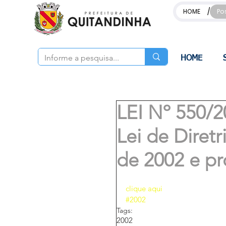
/
HOME
Po
HOME
LEI Nº 550/2
Lei de Diret
de 2002 e p
clique aqui 
#2002
Tags:
2002