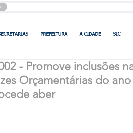
st
SECRETARIAS
PREFEITURA
A CIDADE
SIC
002 - Promove inclusões n
rizes Orçamentárias do ano
rocede aber