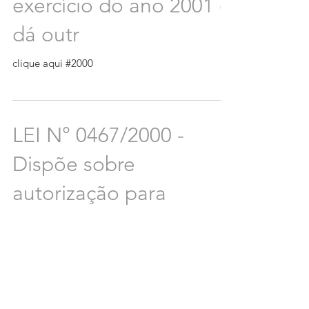
exercício do ano 2001 e
dá outr
clique aqui #2000
LEI N° 0467/2000 -
Dispõe sobre
autorização para
regularizar a situação
funcional dos
professores le
clique aqui #2000