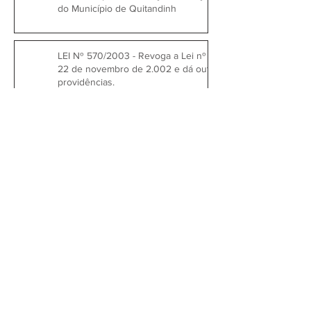
do Município de Quitandinh
LEI Nº 570/2003 - Revoga a Lei nº 554, de
22 de novembro de 2.002 e dá outras
providências.
1
/
2
Prefeitura Municipal de
Quitandinha
Rua José de Sá Ribas, 238, Centro,
CEP 83840-001
CNPJ 76.002.674/0001-97
Telefones:
41
3623-1231