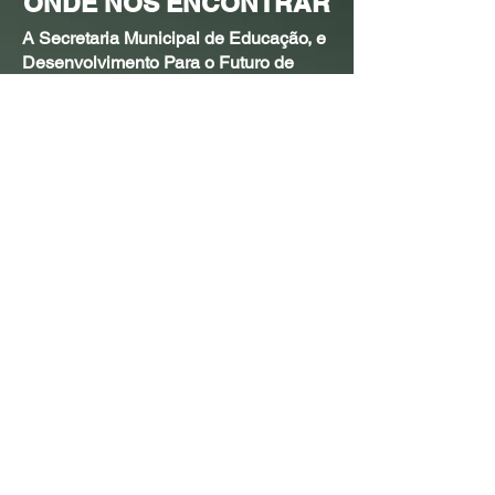
ONDE NOS ENCONTRAR
A Secretaria Municipal de Educação, e
Desenvolvimento Para o Futuro de
Quitandinha esta localizada na Rua
Padre Francisco n°47.
Agradecemos sua visita ao nosso site.
Sua presença é muito importante para
nós! Até breve!
(41) 9115-8794
(41) 3623-1242
educacao@quitandinha.
pr.gov.br