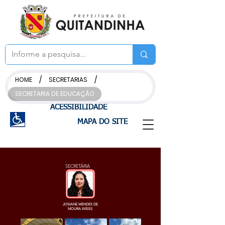
/
/
HOME
SECRETARIAS
SECRETARIA DE EDUCAÇÃO
ACESSIBILIDADE
MAPA DO SITE
SECRETÁRIA
JOSIANE MENDES DE
MOURA WEISS