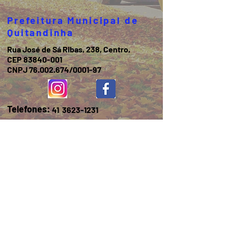
Prefeitura Municipal de
Quitandinha
Rua José de Sá Ribas, 238, Centro,
CEP 83840-001
CNPJ 76.002.674/0001-97
Telefones:
41
3623-1231
Email:
prefeitura@quitandinha.pr.gov.br
Horário de atendimento:
Segunda à Sexta das 08h30 às 12h
das 13h às 16h30