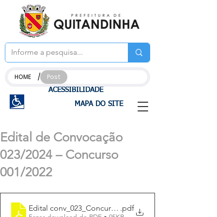
/
HOME
Post
ACESSIBILIDADE
MAPA DO SITE
Edital de Convocação
023/2024 – Concurso
001/2022
Edital conv_023_Concurso_012022
.pdf
Fazer download de PDF • 95KB