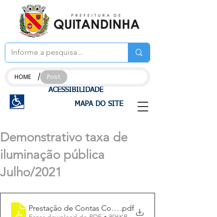
/
HOME
Post
ACESSIBILIDADE
MAPA DO SITE
Demonstrativo taxa de
iluminação pública
Julho/2021
Prestação de Contas Copel.julho
.pdf
Fazer download de PDF • 896KB