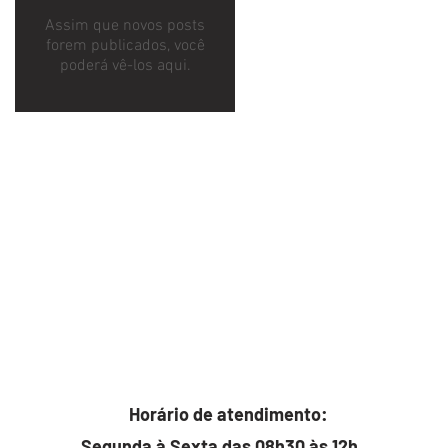
Assim que novos posts
forem publicados, você
poderá vê-los aqui.
Horário de atendimento:
Segunda à Sexta das 08h30 às 12h