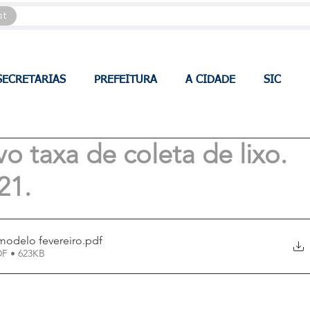
st
SECRETARIAS
PREFEITURA
A CIDADE
SIC
o taxa de coleta de lixo.
21.
-modelo fevereiro
.pdf
DF • 623KB