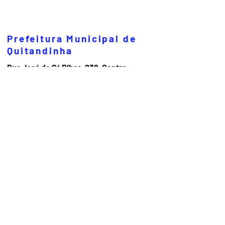
Prefeitura Municipal de
Quitandinha
Rua José de Sá Ribas, 238, Centro,
CEP 83840-001
CNPJ 76.002.674/0001-97
Telefones:
41
3623-1231
Email:
prefeitura@quitandinha.pr.gov.br
Horário de atendimento:
Segunda à Sexta das 08h30 às 12h