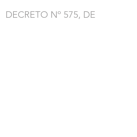
DECRETO Nº 575, DE
30 JULHO DE 2010.
CLIQUE AQUI #2010
2
/
9