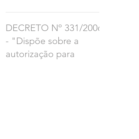
DECRETO Nº 331/2006
- "Dispõe sobre a
autorização para
realização do Concurso
Público 002/2006
CLIQUE AQUI #2006
1
/
9