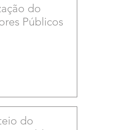
zação do
ores Públicos
teio do