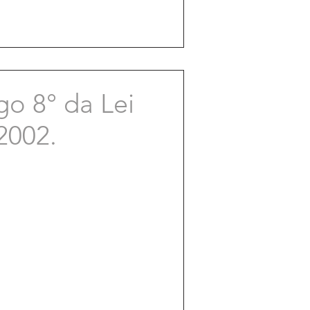
go 8° da Lei
2002.