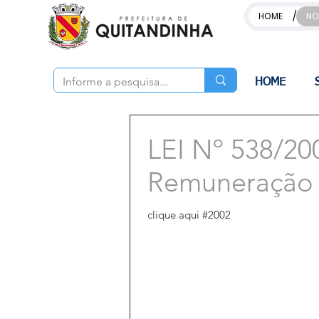
/
HOME
NO
HOME
LEI Nº 538/20
Remuneração d
clique aqui #2002