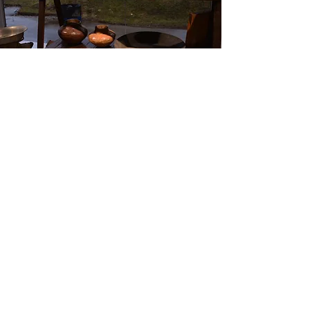
Prefeitura Municipal de
Quitandinha
Rua José de Sá Ribas, 238, Centro,
CEP 83840-001
CNPJ 76.002.674/0001-97
Telefones:
41
3623-1231
Email:
prefeitura@quitandinha.pr.gov.br