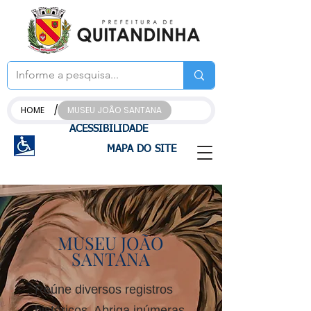
/
HOME
MUSEU JOÃO SANTANA
ACESSIBILIDADE
MAPA DO SITE
MUSEU JOÃO
SANTANA
Reúne diversos registros
históricos. Abriga inúmeras