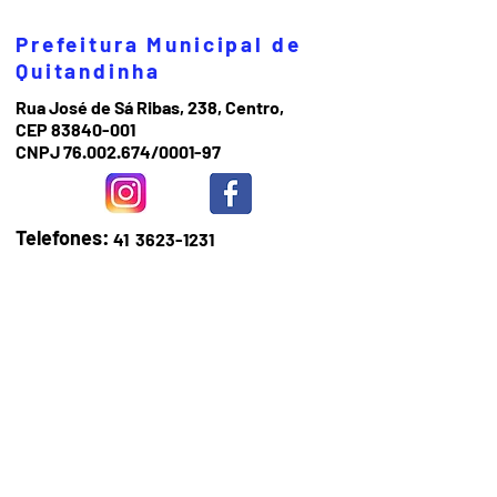
Prefeitura Municipal de
Quitandinha
Rua José de Sá Ribas, 238, Centro,
CEP 83840-001
CNPJ 76.002.674/0001-97
Telefones:
41
3623-1231
Email:
prefeitura@quitandinha.pr.gov.br
Horário de atendimento:
Segunda à Sexta das 08h30 às 12h
das 13h às 16h30