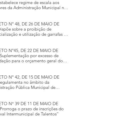
stabelece regime de escala aos
ores da Administração Municipal nos
5 de junho e 07 de agosto de 2026.
TO Nº 48, DE 26 DE MAIO DE
ispõe sobre a proibição de
ialização e utilização de garrafas de
na festa de aniversário de 65° anos
tandinha, estabelece horário de
onam
TO Nº45, DE 22 DE MAIO DE
Suplementação por excesso de
dação para o orçamento geral do
cio de 2026, no valor de R$
,00”.
TO Nº 42, DE 15 DE MAIO DE
Regulamenta no âmbito da
stração Pública Municipal de
dinha-PR, a Lei Federal nº 13.709,
de agosto de 2018 (LGPD), que
 sobre o tratament
 N° 39 DE 11 DE MAIO DE
Prorroga o prazo de inscrições do
val Intermunicipal de Talentos’’