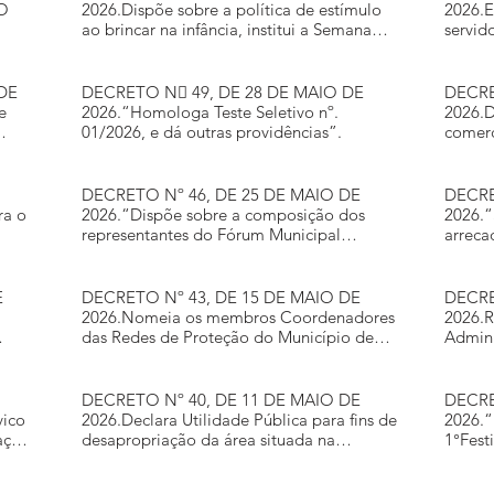
O
2026.Dispõe sobre a política de estímulo
2026.E
ao brincar na infância, institui a Semana
servid
Municipal do Brincar em Quitandinha e dá
dias 0
outras providências
DE
DECRETO N 49, DE 28 DE MAIO DE
DECRE
e
2026.“Homologa Teste Seletivo nº.
2026.D
01/2026, e dá outras providências”.
comerc
e
vidro 
 65º
de Qui
Funci
DECRETO Nº 46, DE 25 DE MAIO DE
DECRE
ra o
2026.“Dispõe sobre a composição dos
2026.“
representantes do Fórum Municipal
arreca
ação
Permanente de Educação – FME e dá
exercí
outras providências.”
15.000
DECRETO Nº 43, DE 15 DE MAIO DE
DECRE
2026.Nomeia os membros Coordenadores
2026.
das Redes de Proteção do Município de
Admini
do
Quitandinha – REAPSIQ, dá outras
Quitan
ento
providências.
de 14 
dispõe
DECRETO Nº 40, DE 11 DE MAIO DE
DECRETO
vico
2026.Declara Utilidade Pública para fins de
2026.“
ação
desapropriação da área situada na
1°Festi
Localidade de Doce Grande, zona rural
desta Cidade e dá outras providências.