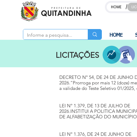
/
HOME
LI
HOME
LICITAÇÕES
DECRETO Nº 54, DE 24 DE JUNHO 
2026.“Prorroga por mais 12 (doze) me
a validade do Teste Seletivo 01/2025,
outras providências”.
LEI Nº 1.379, DE 13 DE JULHO DE
2026.INSTITUI A POLITICA MUNICIP
DE ALFABETIZAÇÃO DO MUNICÍPIO
QUITANDINHA/PR, ESTABELECE SE
PRINCÍPIOS, DIRETRIZES, OBJETIVO
INSTRUMENTOS DE IMPLEMENTAÇ
LEI Nº 1.376, DE 24 DE JUNHO DE