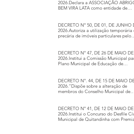
2026.Declara a ASSOCIAÇÃO ABRIG
BEM VIRA LATA como entidade de
utilidade pública municipal
DECRETO Nº 50, DE 01, DE JUNHO 
2026.Autoriza a utilização temporária 
precária de imóveis particulares pelo
Município de Quitandinha para fins d
realização das festividades alusivas ao
Aniv
DECRETO Nº 47, DE 26 DE MAIO DE
2026.Institui a Comissão Municipal pa
Plano Municipal de Educação de
Quitandinha para atuar na sistematiz
de informações e dados, revisão,
monitoramento e aval
DECRETO Nº. 44, DE 15 DE MAIO DE
2026.“Dispõe sobre a alteração de
membros do Conselho Municipal de
Acompanhamento e Controle Social 
Fundo de Manutenção e Desenvolvim
da Educação Básica e de
DECRETO Nº 41, DE 12 DE MAIO DE
2026.Institui o Concurso do Desfile Cí
Municipal de Quitandinha com Premi
e dá outras providências.