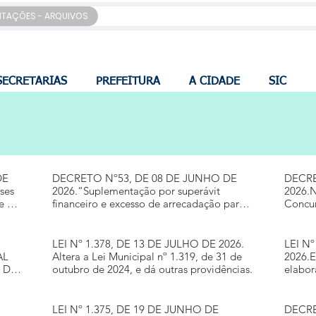
CITAÇÕES - ARQUIVOS
SECRETARIAS
PREFEITURA
A CIDADE
SIC
DE
DECRETO Nº53, DE 08 DE JUNHO DE
DECRE
ses
2026.“Suplementação por superávit
2026.
 e dá
financeiro e excesso de arrecadação para o
Concur
orçamento geral do exercício de 2026, no
valor de R$ 2.379.447,74”.
LEI Nº 1.378, DE 13 DE JULHO DE 2026.
LEI Nº 1.377, DE 26 DE JUNHO DE
AL
Altera a Lei Municipal nº 1.319, de 31 de
2026.E
 DE
outubro de 2024, e dá outras providências.
elabor
US
para o
S E
LEI Nº 1.375, DE 19 DE JUNHO DE
DECRE