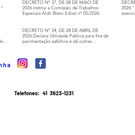
DECRETO Nº 37, DE 08 DE MAIO DE
DECRE
1°
2026.Institui a Comissão de Trabalhos
2026.“
Especiais Aldir Blanc Edital n° 05/2026
exercí
arreca
exercí
1.364.
DECRETO Nº 34, DE 28 DE ABRIL DE
2026.Declara Utilidade Pública para fins de
do
pavimentação asfáltica e dá outras
providências.
inha
Telefones:
41 3623-1231