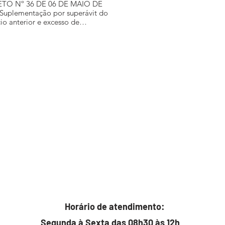
TO Nº 36 DE 06 DE MAIO DE
Suplementação por superávit do
cio anterior e excesso de
dação para o orçamento geral do
cio de 2026, no valor de R$
469,09”.
Horário de atendimento:
Segunda à Sexta das 08h30 às 12h