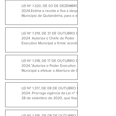
LEI Nº 1.320, DE 03 DE DEZEMBRO DE
2024.Estima a receita e fixa a despesa do
Município de Quitandinha, para o exercício
de 2025.
LEI Nº 1.319, DE 31 DE OUTUBRO DE
2024. Autoriza o Chefe do Poder
Executivo Municipal a firmar acordo com
as vítimas do acidente da queda de
arquibancada do evento “Show de
Rodeio”.
LEI Nº 1.318, DE 17 DE OUTUBRO DE
2024.“Autoriza o Poder Executivo
Municipal a efetuar a Abertura de Crédito
Adicional no Orçamento do Município de
Quitandinha, para o exercício de 2024”.
LEI Nº 1.317, DE 08 DE OUTUBRO DE
2024. Prorroga vigência da Lei nº 1182, de
28 de setembro de 2020, que fixa
subsídios dos vereadores.
LEI Nº 1.316, DE 08 DE OUTUBRO DE