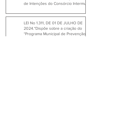
de Intenções do Consórcio Intermunicipal
para Gestão de Resíduos Sólidos Urbanos
- CONRESOL.
LEI No 1.311, DE 01 DE JULHO DE
2024.“Dispõe sobre a criação do
“Programa Municipal de Prevenção de
Desastres Naturais.”
1
/
3
Prefeitura Municipal de
Quitandinha
Rua José de Sá Ribas, 238, Centro,
CEP 83840-001
CNPJ 76.002.674/0001-97
Telefones:
41
3623-1231