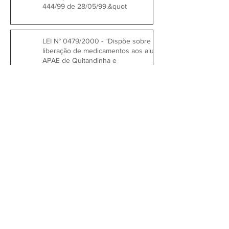
444/99 de 28/05/99.&quot
LEI N° 0479/2000 - "Dispõe sobre
liberação de medicamentos aos alunos da
APAE de Quitandinha e
1
/
3
Prefeitura Municipal de
Quitandinha
Rua José de Sá Ribas, 238, Centro,
CEP 83840-001
CNPJ 76.002.674/0001-97
Telefones:
41
3623-1231