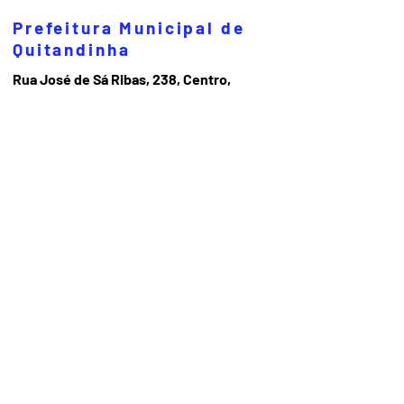
Prefeitura Municipal de
Quitandinha
Rua José de Sá Ribas, 238, Centro,
CEP 83840-001
CNPJ 76.002.674/0001-97
Telefones:
41
3623-1231
Email:
prefeitura@quitandinha.pr.gov.br
Horário de atendimento:
Segunda à Sexta das 08h30 às 12h
das 13h às 16h30