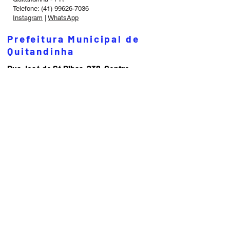
Telefone: (41) 99626-7036
Instagram
|
WhatsApp
Prefeitura Municipal de
Quitandinha
Rua José de Sá Ribas, 238, Centro,
CEP 83840-001
CNPJ 76.002.674/0001-97
Telefones:
41
3623-1231
Email:
prefeitura@quitandinha.pr.gov.br
Horário de atendimento:
Segunda à Sexta das 08h30 às 12h