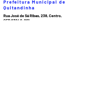
Prefeitura Municipal de
Quitandinha
Rua José de Sá Ribas, 238, Centro,
CEP 83840-001
CNPJ 76.002.674/0001-97
Telefones:
41
3623-1231
Email:
prefeitura@quitandinha.pr.gov.br
Horário de atendimento:
Segunda à Sexta das 08h30 às 12h
das 13h às 16h30