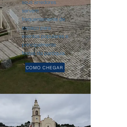
seus arredores
servem
frequentemente de
espaço para
eventos populares e
principalmente
festas da paróquia.
COMO CHEGAR