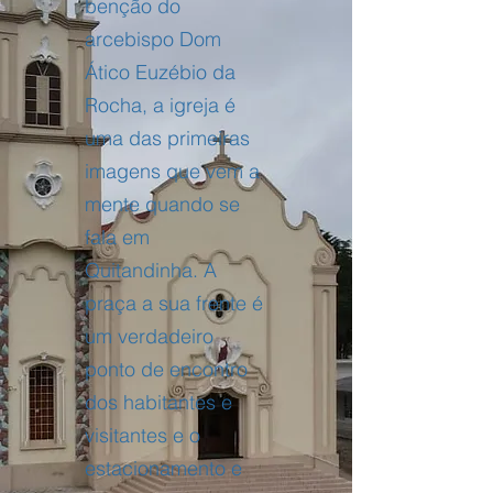
benção do
arcebispo Dom
Ático Euzébio da
Rocha, a igreja é
uma das primeiras
imagens que vem a
mente quando se
fala em
Quitandinha. A
praça a sua frente é
um verdadeiro
ponto de encontro
dos habitantes e
visitantes e o
estacionamento e