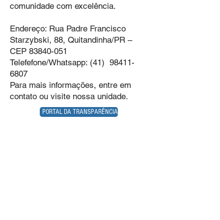
comunidade com excelência.
Endereço: Rua Padre Francisco
Starzybski, 88, Quitandinha/PR –
CEP
83840-051
Telefefone/Whatsapp: (41) 98411-
6807
Para mais informações, entre em
contato ou visite nossa unidade.
PORTAL DA TRANSPARÊNCIA
Prefeitura Municipal de
Quitandinha
Rua José de Sá Ribas, 238, Centro,
CEP 83840-001
CNPJ 76.002.674/0001-97