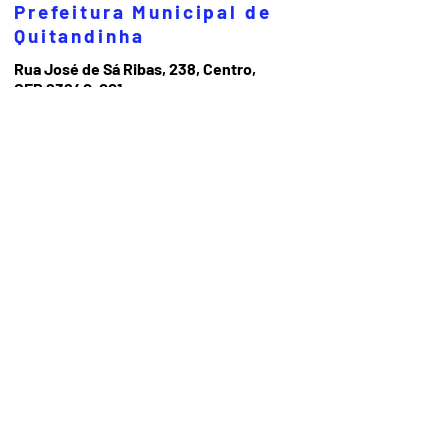
Prefeitura Municipal de
Quitandinha
Rua José de Sá Ribas, 238, Centro,
CEP 83840-001
CNPJ 76.002.674/0001-97
Telefones:
41
3623-1231
Email:
prefeitura@quitandinha.pr.gov.br
Horário de atendimento:
Segunda à Sexta das 08h30 às 12h
das 13h às 16h30