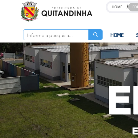
/
HOME
ED
HOME
E
E