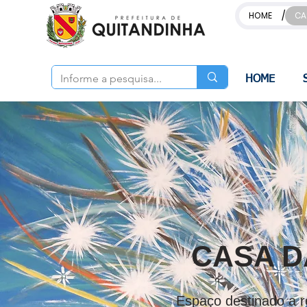
/
HOME
CA
HOME
CASA D
Espaço destinado a r