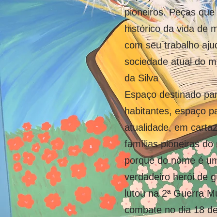
pioneiros. Peças qu
histórico da vida de 
com seu trabalho aj
sociedade atual do 
da Silva
Espaço destinado pa
habitantes, espaço p
atualidade, em cartaz
famílias pioneiras d
porquê do nome é 
verdadeiro herói de 
lutou na 2ª Guerra M
combate no dia 18 de