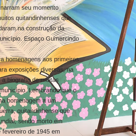
e narram seu momento
muitos quitandinhenses que
udaram na construção da
município. Espaço Gumercindo
ra homenagens aos primeiros
ara exposições diversas, na
 a biografia de muitas
o município. Lembrando que o
uma homenagem a um
guerra, quitandinhense que
undial, sendo morto em
 fevereiro de 1945 em