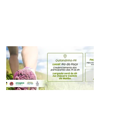
Prefeitura Municipal de
Quitandinha
Rua José de Sá Ribas, 238, Centro,
CEP 83840-001
CNPJ 76.002.674/0001-97